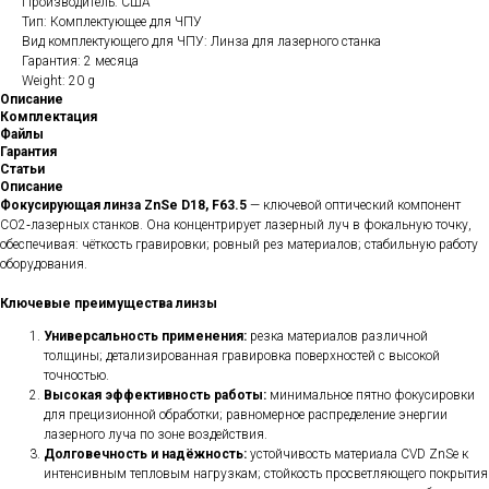
Производитель: США
Тип: Комплектующее для ЧПУ
Вид комплектующего для ЧПУ: Линза для лазерного станка
Гарантия: 2 месяца
Weight: 20 g
Описание
Комплектация
Файлы
Гарантия
Статьи
Описание
Фокусирующая линза ZnSe D18, F63.5
— ключевой оптический компонент
CO2‑лазерных станков. Она концентрирует лазерный луч в фокальную точку,
обеспечивая: чёткость гравировки; ровный рез материалов; стабильную работу
оборудования.
Ключевые преимущества линзы
Универсальность применения:
резка материалов различной
толщины; детализированная гравировка поверхностей с высокой
точностью.
Высокая эффективность работы:
минимальное пятно фокусировки
для прецизионной обработки; равномерное распределение энергии
лазерного луча по зоне воздействия.
Долговечность и надёжность:
устойчивость материала CVD ZnSe к
интенсивным тепловым нагрузкам; стойкость просветляющего покрытия