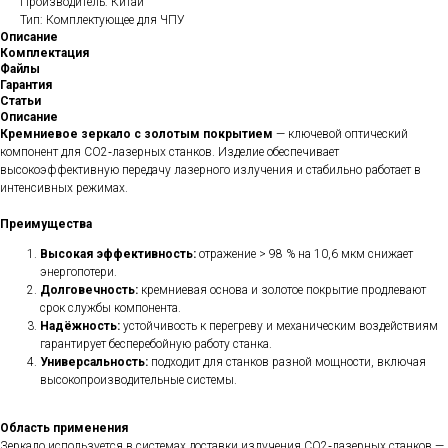
Производитель: Китай
Тип: Комплектующее для ЧПУ
Описание
Комплектация
Файлы
Гарантия
Статьи
Описание
Кремниевое зеркало с золотым покрытием
— ключевой оптический
компонент для CO2‑лазерных станков. Изделие обеспечивает
высокоэффективную передачу лазерного излучения и стабильно работает в
интенсивных режимах.
Преимущества
Высокая эффективность:
отражение > 98 % на 10,6 мкм снижает
энергопотери.
Долговечность:
кремниевая основа и золотое покрытие продлевают
срок службы компонента.
Надёжность:
устойчивость к перегреву и механическим воздействиям
гарантирует бесперебойную работу станка.
Универсальность:
подходит для станков разной мощности, включая
высокопроизводительные системы.
Область применения
Зеркало используется в системах доставки излучения CO2‑лазерных станков —