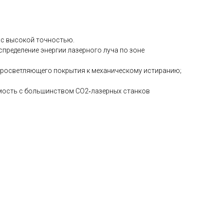
 с высокой точностью.
пределение энергии лазерного луча по зоне
 просветляющего покрытия к механическому истиранию;
имость с большинством CO2‑лазерных станков