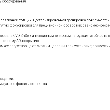
у оборудования.
 различной толщины; детализированная гравировка поверхностей
ятно фокусировки для прецизионной обработки; равномерное рас
териала CVD ZnSe к интенсивным тепловым нагрузкам; стойкость
ственному AR‑покрытию.
омках предотвращают сколы и царапины при установке; совмест
мациями.
и узкого фокального пятна.