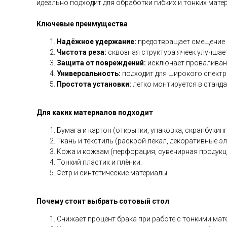
идеально подходит для обработки гибких и тонких мате
Ключевые преимущества
Надёжное удержание:
предотвращает смещение 
Чистота реза:
сквозная структура ячеек улучшае
Защита от повреждений:
исключает проваливани
Универсальность:
подходит для широкого спектра
Простота установки:
легко монтируется в станд
Для каких материалов подходит
Бумага и картон (открытки, упаковка, скрапбукинг
Ткань и текстиль (раскрой лекал, декоративные э
Кожа и кожзам (перфорация, сувенирная продукц
Тонкий пластик и плёнки.
Фетр и синтетические материалы.
Почему стоит выбрать сотовый стол
Снижает процент брака при работе с тонкими мат