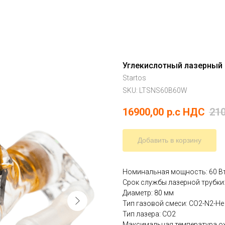
Углекислотный лазерный 
Startos
SKU:
LTSNS60B60W
16900,00
р.c НДС
210
Добавить в корзину
Номинальная мощность: 60 В
Срок службы лазерной трубки:
Диаметр: 80 мм
Тип газовой смеси: СO2-N2-He
Тип лазера: СO2
Максимальная температура ох