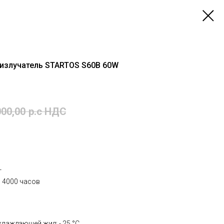
излучатель STARTOS S60B 60W
00,00
р.c НДС
т
 4000 часов
лаждающей жид: - 25 °C