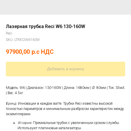
Лазерная трубка Reci W6 130-160W
Reci
SKU:
LTRECIW6160W
97900,00
р.c НДС
Добавить в корзину
Модель: W6 | Диапазон: 130-160W | Длина: 1680мм | Ø: 80мм | Ток: 35мА
| Вес: 4.5кг
Бренд:
Инновации в каждом ватте. Трубки Reci известны высокой
точностью параметров и минимальным разбросом характеристик между
экземплярами.
W-серия:
Премиальные трубки с увеличенным сроком службы.
Используют платиновые катализаторы.