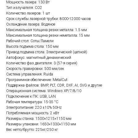
Мощность лазера: 130 Вт
Тип излучателя: СО2
Количество лазеров: 1 шт
Срок службы лазерной трубки: 8000-12000 часов
Охлаждение лазера: Водяное
Максимальная толщина резки металла: 1.5 мм
Максимальная толщина резки неметалла: 15 мм
Рабочий стол: Соты/Ламели
Высота подъема стола: 150 мм
Привод подъема стола: Электрический (цепной)
Автофокус: магнитный динамический
Количество фаз двигателя: 3 (57-я серия)
Скорость гравировки: 500 мм/сек
Система управления: Ruida
Программное обеспечение: MetalCut
Поддержка файлов: BMP, PLT, CDR, DXF, AI, SVG и другие
Операционная система: Windows XP/7/8/10
Подключение к ПК: USB, LAN
Рабочая температура: 15-35 °C
Электропитание: 220 ±10% 50Hz
Потребляемая мощность: 2 кВт
Размеры станка: 1500×1215×1150 мм
Размеры упаковки: 1650×1330×1150 мм
Вес нетто/брутто: 225кг/250 кг