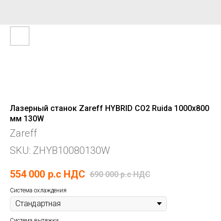
Лазерный станок Zareff HYBRID CO2 Ruida 1000х800
мм 130W
Zareff
SKU:
ZHYB10080130W
554 000
р.c НДС
690 000
р.c НДС
Система охлаждения
Система вытяжки