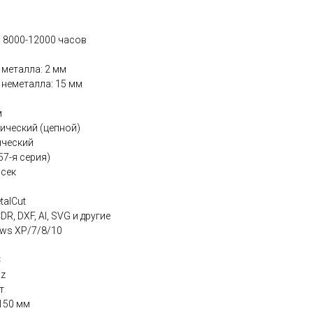
: 8000-12000 часов
металла: 2 мм
неметалла: 15 мм
м
ический (цепной)
ический
57-я серия)
/сек
talCut
R, DXF, AI, SVG и другие
ws XP/7/8/10
C
Hz
т
150 мм