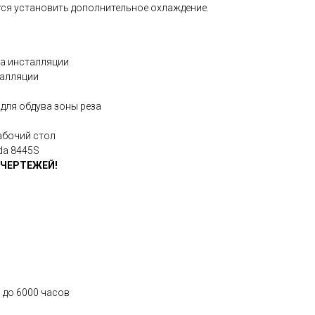
тся установить дополнительное охлаждение.
ма инсталляции
талляции
для обдува зоны реза
абочий стол
da 8445S
 ЧЕРТЕЖЕЙ!
 до 6000 часов