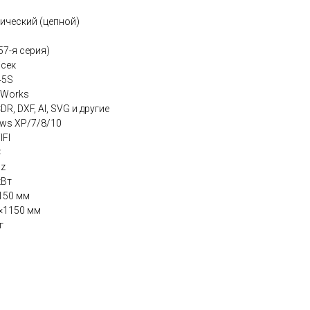
ический (цепной)
57-я серия)
/сек
45S
DWorks
R, DXF, AI, SVG и другие
ws XP/7/8/10
IFI
C
Hz
кВт
150 мм
×1150 мм
г