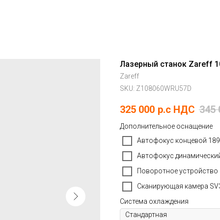
Лазерный станок Zareff 1
Zareff
SKU:
Z108060WRU57D
325 000
р.c НДС
345 
Дополнительное оснащение
Автофокус концевой 189
Автофокус динамический
Поворотное устройство 
Сканирующая камера SV3
Система охлаждения