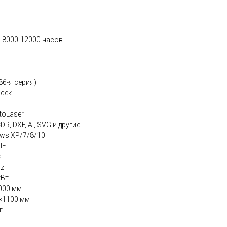
: 8000-12000 часов
86-я серия)
/сек
toLaser
R, DXF, AI, SVG и другие
ws XP/7/8/10
IFI
C
Hz
кВт
000 мм
×1100 мм
г