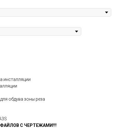
ма инсталляции
талляции
для обдува зоны реза
A3S
 ФАЙЛОВ С ЧЕРТЕЖАМИ!!!