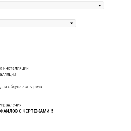
ма инсталляции
талляции
для обдува зоны реза
управления
 ФАЙЛОВ С ЧЕРТЕЖАМИ!!!