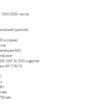
 1000-2000 часов
ический (цепной)
42-я серия)
/сек
овленная М2)
elLaser
R, DXF, AI, SVG и другие
ws XP/7/8/10
°C
Hz
кВт
0 мм
700 мм