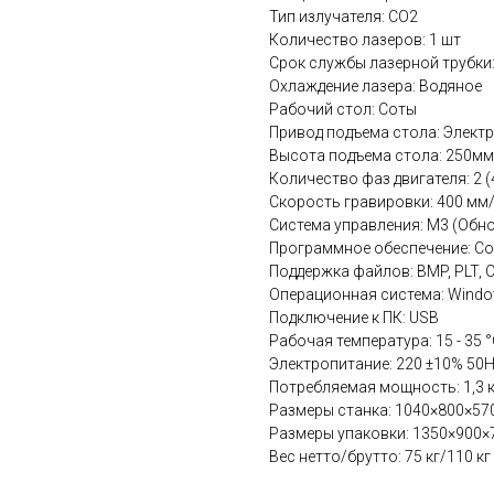
Тип излучателя: СО2
Количество лазеров: 1 шт
Срок службы лазерной трубки:
Охлаждение лазера: Водяное
Рабочий стол: Соты
Привод подъема стола: Электр
Высота подъема стола: 250мм
Количество фаз двигателя: 2 (
Скорость гравировки: 400 мм
Система управления: M3 (Обн
Программное обеспечение: Cor
Поддержка файлов: BMP, PLT, CD
Операционная система: Windo
Подключение к ПК: USB
Рабочая температура: 15 - 35 
Электропитание: 220 ±10% 50
Потребляемая мощность: 1,3 
Размеры станка: 1040×800×57
Размеры упаковки: 1350×900×
Вес нетто/брутто: 75 кг/110 кг