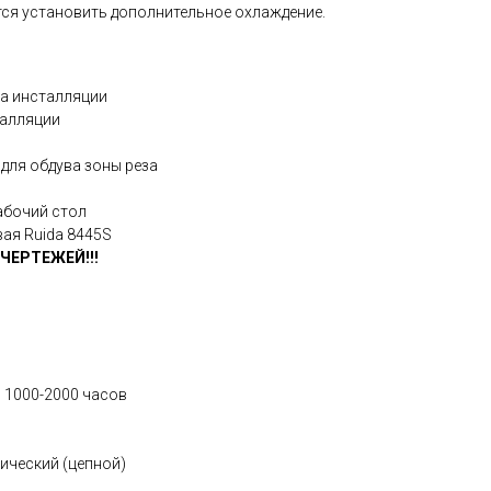
тся установить дополнительное охлаждение.
ма инсталляции
талляции
для обдува зоны реза
абочий стол
ая Ruida 8445S
ЧЕРТЕЖЕЙ!!!
 1000-2000 часов
ический (цепной)