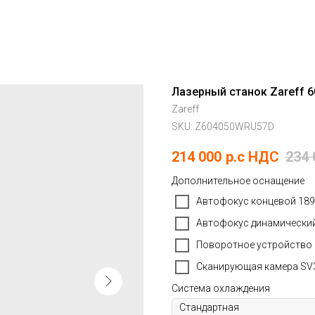
Лазерный станок Zareff 6
Zareff
SKU:
Z604050WRU57D
214 000
р.c НДС
234 
Дополнительное оснащение
Автофокус концевой 189
Автофокус динамический
Поворотное устройство 
Сканирующая камера SV3
Система охлаждения