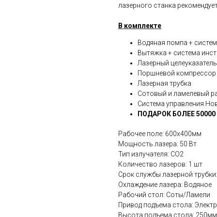
лазерного станка рекомендуе
В комплекте
Водяная помпа + систе
Вытяжка + система инс
Лазерный целеуказатель
Поршневой компрессор 
Лазерная трубка
Сотовый и ламелевый р
Система управления Нов
ПОДАРОК БОЛЕЕ 50000 
Рабочее поле: 600х400мм
Мощность лазера: 50 Вт
Тип излучателя: СО2
Количество лазеров: 1 шт
Срок службы лазерной трубки:
Охлаждение лазера: Водяное
Рабочий стол: Соты/Ламели
Привод подъема стола: Электр
Высота подъема стола: 250мм