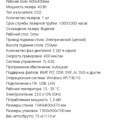
Рабочее поле: 600х400мм
Мощность лазера: 40 Вт
Тип излучателя: СО2
Количество лазеров: 1 шт
Срок службы лазерной трубки: 1000-2000 часов
Охлаждение лазера: Водяное
Рабочий стол: Соты
Привод подъема стола: Электрический (цепной)
Высота подъема стола: 250мм
Количество фаз двигателя: 2 (42-я серия)
Скорость гравировки: 400 мм/сек
Система управления: TL-A3S
Программное обеспечение: AutoLaser
Поддержка файлов: BMP, PLT, CDR, DXF, AI, SVG и другие
Операционная система: Windows XP/7/8/10
Подключение к ПК: USB, LAN
Рабочая температура: 15 - 35 °C
Электропитание: 220 ±10% 50Hz
Потребляемая мощность: 1,3 кВт
Размеры станка: 1040×800×570 мм
Размеры упаковки: 1350×900×700 мм
Вес нетто/брутто: 75 кг/110 кг