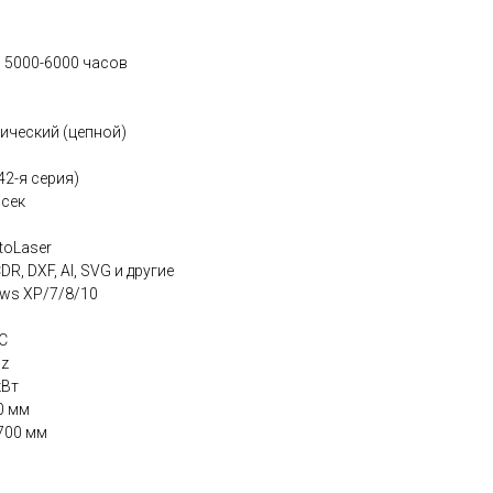
 5000-6000 часов
ический (цепной)
42-я серия)
/сек
toLaser
R, DXF, AI, SVG и другие
ws XP/7/8/10
°C
Hz
кВт
0 мм
700 мм