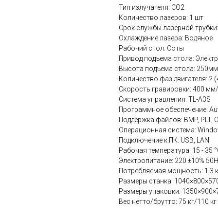
Тип излучателя: СО2
Количество лазеров: 1 шт
Срок службы лазерной трубки:
Охлаждение лазера: Водяное
Рабочий стол: Соты
Привод подъема стола: Электр
Высота подъема стола: 250мм
Количество фаз двигателя: 2 (
Скорость гравировки: 400 мм
Система управления: TL-A3S
Программное обеспечение: Au
Поддержка файлов: BMP, PLT, CD
Операционная система: Windo
Подключение к ПК: USB, LAN
Рабочая температура: 15 - 35 
Электропитание: 220 ±10% 50
Потребляемая мощность: 1,3 
Размеры станка: 1040×800×57
Размеры упаковки: 1350×900×
Вес нетто/брутто: 75 кг/110 кг