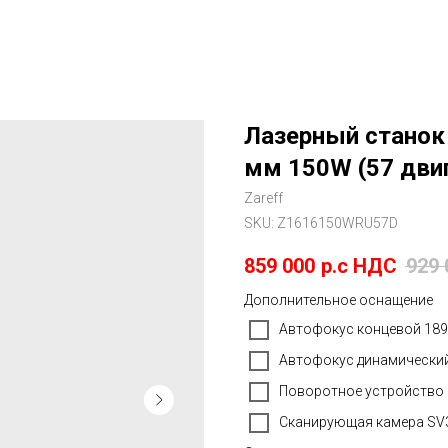
Лазерный станок 
мм 150W (57 дви
Zareff
SKU:
Z1616150WRU57D
859 000
р.c НДС
929 
Дополнительное оснащение
Автофокус концевой 189
Автофокус динамический
Поворотное устройство 
Сканирующая камера SV3