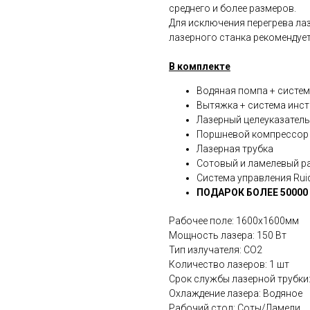
среднего и более размеров.
Для исключения перегрева лаз
лазерного станка рекомендуе
В комплекте
Водяная помпа + систе
Вытяжка + система инс
Лазерный целеуказатель
Поршневой компрессор 
Лазерная трубка
Сотовый и ламелевый р
Система управления Rui
ПОДАРОК БОЛЕЕ 50000
Рабочее поле: 1600х1600мм
Мощность лазера: 150 Вт
Тип излучателя: СО2
Количество лазеров: 1 шт
Срок службы лазерной трубки
Охлаждение лазера: Водяное
Рабочий стол: Соты/Ламели