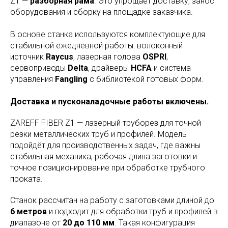
Z1 —
разборная рама
. Это упрощает доставку, занос
оборудования и сборку на площадке заказчика.
В основе станка используются комплектующие для
стабильной ежедневной работы: волоконный
источник
Raycus
, лазерная голова
OSPRI
,
сервоприводы
Delta
, драйверы
HCFA
и система
управления
Fangling
с библиотекой готовых форм.
Доставка и пусконаладочные работы включены.
ZAREFF FIBER Z1 — лазерный труборез для точной
резки металлических труб и профилей. Модель
подойдёт для производственных задач, где важны
стабильная механика, рабочая длина заготовки и
точное позиционирование при обработке трубного
проката.
Станок рассчитан на работу с заготовками длиной до
6 метров
и подходит для обработки труб и профилей в
диапазоне от
20 до 110 мм
. Такая конфигурация