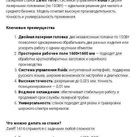
Лазерный станок
Zareff 1616
с системой управления
Ruida
и двумя
лазерными головками (по 150Вт) — идеальное решение для малого и
среднего бизнеса. Модель сочетает высокую производительность,
точность и универсальность применения.
Ключевые преимущества
Двойная лазерная головка:
две независимые головки по 150Вт
позволяют одновременно обрабатывать два разных изделия или
ускорить работу с одним крупным объектом.
Просторное рабочее поле 1600×1600 мм
— подходит для
обработки крупногабаритных заготовок и серийного
производства.
Система управления Ruida:
интуитивный интерфейс, поддержка
русского языка, широкие возможности настройки и диагностики.
Высокая точность:
разрешение до 0,025 мм, точность
позиционирования — 0,01 мм.
Водяное охлаждение:
обеспечивает стабильную работу и
продлевает срок службы лазерной трубки.
Универсальность:
станок подходит для резки и гравировки
широкого спектра материалов.
Что можно делать на станке?
Zareff 1616 справится с задачами любой сложности: