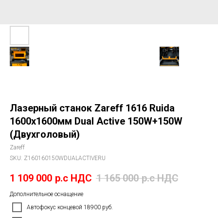
Лазерный станок Zareff 1616 Ruida
1600х1600мм Dual Active 150W+150W
(Двухголовый)
Zareff
SKU:
Z160160150WDUALACTIVERU
1 109 000
р.c НДС
1 165 000
р.c НДС
Дополнительное оснащение
Автофокус концевой 18900 руб.