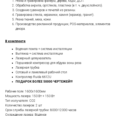
Резка и гравировка фанеры, дерева, МДФ, ДСП.
Обработка акрила, оргстекла, пластика (в т. ч. двухслойного).
Создание сувениров и печатей из резины.
Гравировка стекла, керамики, камня (мрамор, гранит).
Резка тканей, меха, кожи.
Производство рекламной продукции, POS‑материалов, элементов
декора.
В комплекте
Водяная помпа + система инсталляции
Вытяжка + система инсталляции
Лазерный целеуказатель
Поршневой компрессор для обдува зоны реза
Лазерная трубка
Сотовый и ламелевый рабочий стол
Контроллер Ruida 6612U
ПОДАРОК БОЛЕЕ 50000 ЧЕРТЕЖЕЙ!!!
Рабочее поле: 1600х1600мм
Мощность лазера: 150 Вт + 150 Вт
Тип излучателя: СО2
Количество лазеров: 2 шт
Срок службы лазерной трубки: 8000-12000 часов
Охлаждение лазера: Водяное