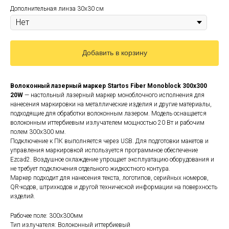
Дополнительная линза 30х30 см
Добавить в корзину
Волоконный лазерный маркер Startos Fiber Monoblock 300x300
20W
— настольный лазерный маркер моноблочного исполнения для
нанесения маркировки на металлические изделия и другие материалы,
подходящие для обработки волоконным лазером. Модель оснащается
волоконным иттербиевым излучателем мощностью 20 Вт и рабочим
полем 300x300 мм.
Подключение к ПК выполняется через USB. Для подготовки макетов и
управления маркировкой используется программное обеспечение
Ezcad2. Воздушное охлаждение упрощает эксплуатацию оборудования и
не требует подключения отдельного жидкостного контура.
Маркер подходит для нанесения текста, логотипов, серийных номеров,
QR-кодов, штрихкодов и другой технической информации на поверхность
изделий.
Рабочее поле: 300x300мм
Тип излучателя: Волоконный иттербиевый