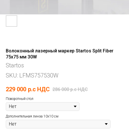
Волоконный лазерный маркер Startos Split Fiber
75x75 мм 30W
Startos
SKU:
LFMS757530W
229 000
р.c НДС
286 000
р.c НДС
Поворотный стол
Дополнительная линза 10х10 см