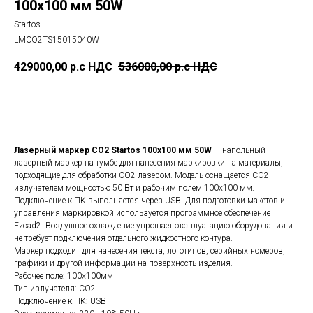
100x100 мм 50W
Startos
LMCO2TS15015040W
429000,00
р.c НДС
536000,00
р.c НДС
Добавить в корзину
Лазерный маркер CO2 Startos 100x100 мм 50W
— напольный
лазерный маркер на тумбе для нанесения маркировки на материалы,
подходящие для обработки СО2-лазером. Модель оснащается СО2-
излучателем мощностью 50 Вт и рабочим полем 100x100 мм.
Подключение к ПК выполняется через USB. Для подготовки макетов и
управления маркировкой используется программное обеспечение
Ezcad2. Воздушное охлаждение упрощает эксплуатацию оборудования и
не требует подключения отдельного жидкостного контура.
Маркер подходит для нанесения текста, логотипов, серийных номеров,
графики и другой информации на поверхность изделия.
Рабочее поле: 100x100мм
Тип излучателя: СО2
Подключение к ПК: USB