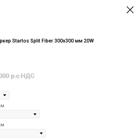
ер Startos Split Fiber 300x300 мм 20W
W
000
р.c НДС
см
см