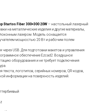
 Startos Fiber 300×300 20W
— настольный лазерный
вки на металлические изделия и другие материалы,
олоконным лазером. Модель оснащается
учателем мощностью 20 Вт и рабочим полем
 через USB. Для подготовки макетов и управления
ограммное обеспечение Ezcad2. Воздушное
тацию оборудования и не требует подключения
ура.
я текста, логотипов, серийных номеров, QR-кодов,
ской информации на поверхность изделий.
иттербиевый
Hz