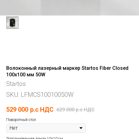
Волоконный лазерный маркер Startos Fiber Closed
100x100 мм 50W
Startos
SKU:
LFMCS10010050W
529 000
р.c НДС
629 000
р.c НДС
Поворотный стол
Дополнительная линза 10х10 см